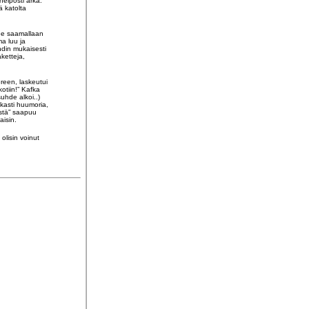
helposti arka.
ä katolta
ekee saamallaan
ma luu ja
ndin mukaisesti
ketteja,
reen, laskeutui
otiin!” Kafka
uhde alkoi..)
tkasti huumoria,
estä” saapuu
aisin.
olisin voinut