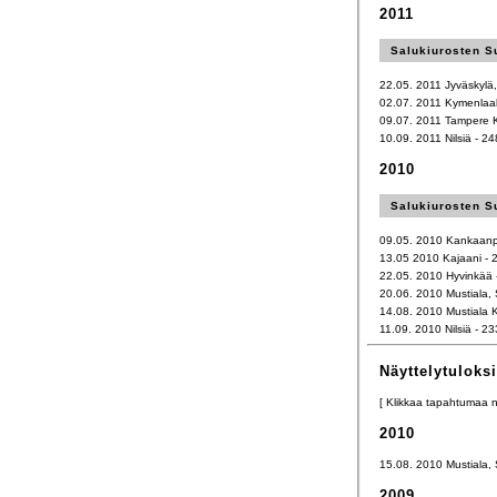
2011
Salukiurosten S
22.05. 2011 Jyväskylä, 
02.07. 2011 Kymenlaak
09.07. 2011 Tampere K
10.09. 2011 Nilsiä - 24
2010
Salukiurosten S
09.05. 2010 Kankaanpää
13.05 2010 Kajaani - 24
22.05. 2010 Hyvinkää - 
20.06. 2010 Mustiala, 
14.08. 2010 Mustiala K
11.09. 2010 Nilsiä - 23
Näyttelytuloks
[ Klikkaa tapahtumaa nii
2010
15.08. 2010 Mustiala,
2009