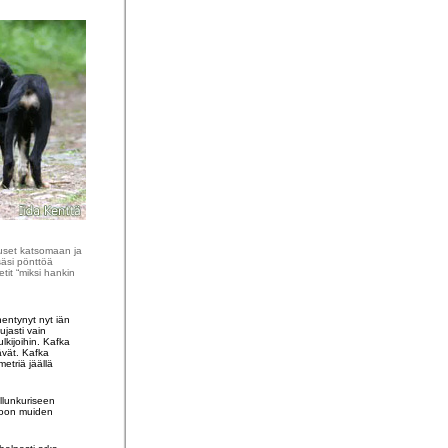
ouset katsomaan ja
säsi pönttöä
tit “miksi hankin
hentynyt nyt iän
ujasti vain
lkijoihin. Kafka
äävät. Kafka
metriä jäällä
llunkuriseen
mioon muiden