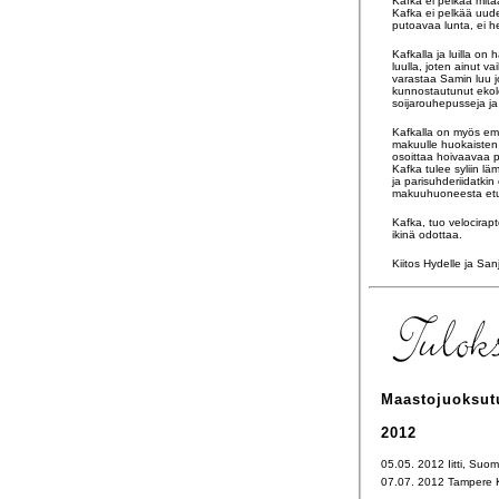
Kafka ei pelkää mitä
Kafka ei pelkää uuden
putoavaa lunta, ei h
Kafkalla ja luilla on
luulla, joten ainut v
varastaa Samin luu j
kunnostautunut ekolo
soijarouhepusseja ja s
Kafkalla on myös emp
makuulle huokaisten 
osoittaa hoivaavaa p
Kafka tulee syliin l
ja parisuhderiidatki
makuuhuoneesta etujal
Kafka, tuo velocirap
ikinä odottaa.
Kiitos Hydelle ja San
Maastojuoksut
2012
05.05. 2012 Iitti, Suom
07.07. 2012 Tampere K