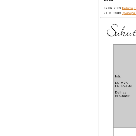
07.06. 2009
Helsinki,
21.11. 2009
Jyväskylä
Isä:
LU MVA
FR KVA-M
Delhas
el Ghafiri