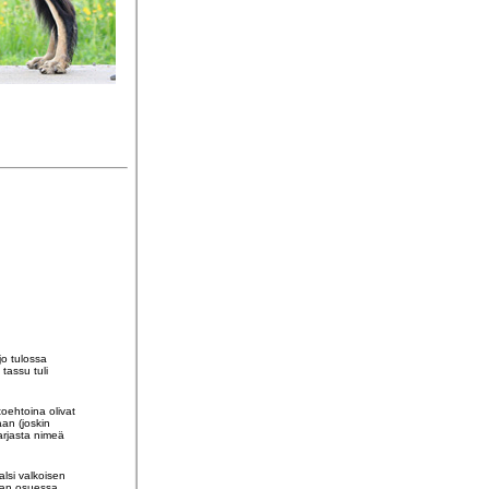
jo tulossa
tassu tuli
oehtoina olivat
an (joskin
arjasta nimeä
alsi valkoisen
nnan osuessa