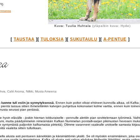
FI)
annassa
Kuva: Tuulia Huhtala
(yläpalkin kuva: Hyde)
[
TAUSTAA
]
[
TULOKSIA
][
SUKUTAULU
][
A-PENTUE
]
ahva, Café Aroma, Nilkki, Musta Ameena
 luonne tuli esiin jo synnytyksessä.
Ennen kuin poltot olivat ehtineet kunnolla alkaa, oli Kafka 
ä pientä tassua sitten ihmeteltiinkin kalvojen puhjettua kokonaiset kolme varttia, ennen kuin toinen 
nnusta seurasi pian perässä.
vin elävälle - joskin hieman tokkuraiselle - pennulle alettiin pian sovittelemaan työnimeä. Vaiht
ami, mutta päädyimmekin nimeämään Kafkan Nummelan ponitalli-sarjan pikimustan hevosen muka
yntymästä paljonkin kafkamaisia piirteitä). Olimme varanneet vaalealle urokselle samasta kirjas
itä vaaleita sitten tullutkaan.
ella alusta asti pentueen äänekkäin ja kärsimättömin yksilö. Se oli myöskin ensimmäinen, joka oiv
an oiva saalis ja riepotettava. Kafka oli alusta asti vahva ehdokas Hollantiin lähtijäksi, mutta vali