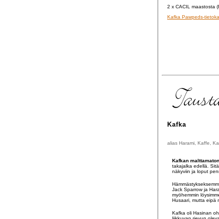
2 x CACIL maastosta (
Kafka Pawpeds-tietok
Kafka
alias Harami, Kaffe, K
Kafkan malttamaton
takajalka edellä. Sit
näkyviin ja loput pe
Hämmästykseksemme hy
Jack Sparrow ja Har
myöhemmin löysimme s
Husaari, mutta eipä ni
Kafka oli Hasinan oh
liikkuvan rievun olev