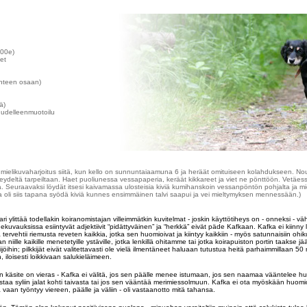
100e)
et
kahteen osaan)
ä)
uudelleenmuotoilu
mielikuvaharjoitus siitä, kun kello on sunnuntaiaamuna 6 ja heräät omituiseen kolahdukseen. N
neydeltä tarpeiltaan. Haet puoliunessa vessapaperia, keräät kikkareet ja viet ne pönttöön. Vetäes
. Seuraavaksi löydät itsesi kaivamassa ulosteisia kiviä kumihanskoin vessanpöntön pohjalta ja mie
a oli siis tapana syödä kiviä kunnes ensimmäinen talvi saapui ja vei mieltymyksen mennessään.)
i ylittää todellakin koiranomistajan villeimmätkin kuvitelmat - joskin käyttötiheys on - onneksi - vä
kuvauksissa esiintyvät adjektiivit “pidättyväinen” ja “herkkä” eivät päde Kafkaan. Kafka ei kiinny l
tervehtii riemusta reveten kaikkia, jotka sen huomioivat ja kiintyy kaikkiin - myös satunnaisiin ohiku
n niille kaikille menetetyille ystäville, jotka lenkillä ohitamme tai jotka koirapuiston portin taakse j
jöihin; pilkkijät eivät valitettavasti ole vielä ilmentäneet haluaan tutustua heitä parhaimmillaan 50 
iloisesti loikkivaan salukieläimeen.
an käsite on vieras - Kafka ei välitä, jos sen päälle menee istumaan, jos sen naamaa vääntelee hu
taa syliin jalat kohti taivasta tai jos sen vääntää merimiessolmuun. Kafka ei ota myöskään huo
a vaan työntyy viereen, päälle ja väliin - oli vastaanotto mitä tahansa.