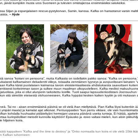
n, jäivät kumpikin musta uros Suomeen ja tulevien omistajiensa ensimmäisiksi salukeiksi.
a Siljan ja espanjalaisen rescue-pystykorvan, Samin, kanssa. Kafka on harrastanut varsin maltill
saista.
~ Hyde
istä sanoa “koirani on persoona”, mutta Kafkasta on todellakin pakko sanoa: “Kafka on persoona.
aisesti kafkamainen dekadentti viileys, toisaalta zenmäinen tyyneys ja avopuolisoani lainaten “
inaan Kafka kärsii puolalaisen kaimansa tavoin eksistentiaalisesta ahdistuksesta saavuttaen kuiten
enkisesti korkeimman tason ja sulkee muun maailman ulkopuolelleen. Kafka meditoi makuuhuon
jatuolissa, joka ei ollut alunperin tarkoitettu koirille. Tuoli saapui lapsuudenkodistani Joensuuhun
a kun sitä siirrettiin eteisestä olohuoneeseen, Kafka hyppäsi kesken kaiken kyytiin ja otti mukava
veä. Tai no - aivan ensimmäisinä päivinä se oli vielä ihan miellyttävä. Pian Kafka löysi kuitenkin 
yt ympäri maata) ja kamalat ajat alkoivat. Pentuoppaiden “kun pentu vikisee, ole vain huomioimatta
Kafkan kohdalla huuhaaksi pidäteltyäni hermojani useana päivänä useita tunteja. Ei hätää, ajatteli
ttaa kurinpidolliset metodit kunnolla käyttöön! Epäusko ja -toivo valtasi mielen, kun aloin pikkuhilj
e hiljainen koira.
 lisätä kappaleen “Kafka and the time to destroy” ja “Onko normaalia kun koira ei ole vielä 10kk ikäi
an Kafkan tuhonneen: