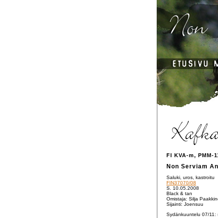
FI KVA-m, PMM-1
Non Serviam An
Saluki, uros, kastroitu
FIN37070/08
S. 10.05.2008
Black & tan
Omistaja: Silja Paakki
Sijainti: Joensuu
Sydänkuuntelu 07/11: 