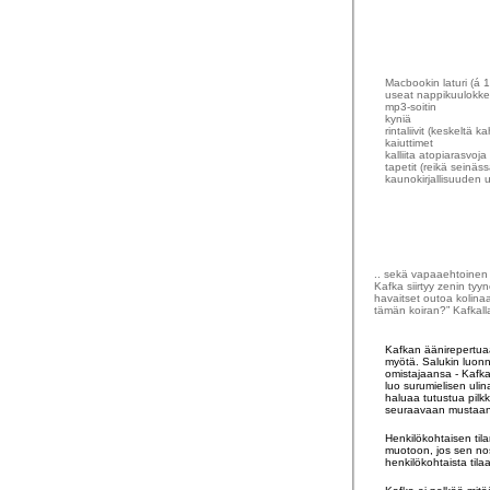
Macbookin laturi (á 
useat nappikuulokke
mp3-soitin
kyniä
rintaliivit (keskeltä 
kaiuttimet
kalliita atopiarasvoja
tapetit (reikä seinäss
kaunokirjallisuuden 
.. sekä vapaaehtoinen 
Kafka siirtyy zenin tyy
havaitset outoa kolinaa
tämän koiran?” Kafkall
Kafkan äänirepertuaar
myötä. Salukin luonne
omistajaansa - Kafka 
luo surumielisen ulina
haluaa tutustua pilkki
seuraavaan mustaan, 
Henkilökohtaisen til
muotoon, jos sen nos
henkilökohtaista tila