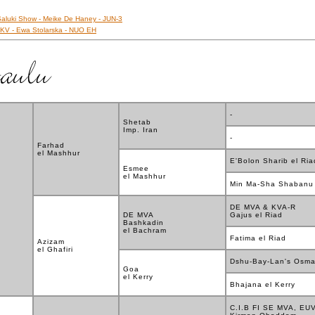
 Saluki Show - Meike De Haney - JUN-3
 KV - Ewa Stolarska - NUO EH
-
Shetab
Imp. Iran
-
Farhad
el Mashhur
E'Bolon Sharib el Ria
Esmee
el Mashhur
Min Ma-Sha Shabanu
DE MVA & KVA-R
DE MVA
Gajus el Riad
Bashkadin
el Bachram
Fatima el Riad
Azizam
el Ghafiri
Dshu-Bay-Lan's Osm
Goa
el Kerry
Bhajana el Kerry
C.I.B FI SE MVA, EU