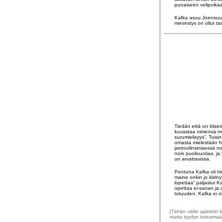
punaiseen velipoikaa
Kafka asuu Joensuuss
menestys on ollut ta
Tiedän että on klise
kuvastaa nimensä muk
surumielisyys”. Tois
omasta mielestään h
petroolinsinisessä no
noin puolivuotias, j
on arvattavissa.
Pentuna Kafka oli hir
maine onkin jo kiirin
lopettaa” paljastui 
opettaa ei-sanan ja o
totuuden. Kafka ei ol
(Tähän väliin ajattelin
mutta tyydyn toteama