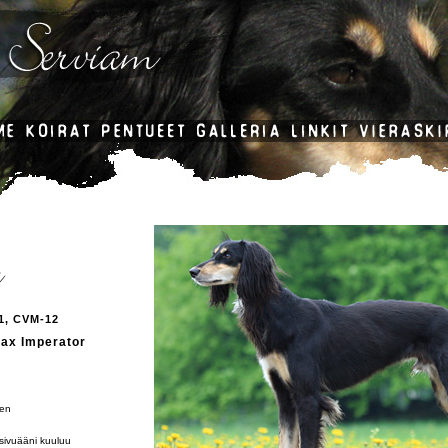
1, CVM-12
ax Imperator
nen
sivuääni kuuluu