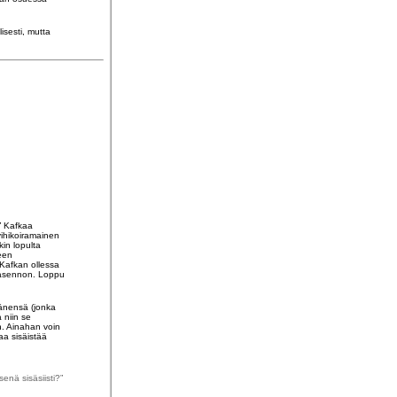
isesti, mutta
” Kafkaa
vihikoiramainen
kin lopulta
een
 Kafkan ollessa
n asennon. Loppu
äänensä (jonka
 niin se
n. Ainahan voin
aa sisäistää
senä sisäsiisti?”