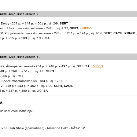
uomi-Cup-listauksen 2.
Derby - 257 p. + 244 p. = 501 p., sij. 2/9,
SERT
so, SSaK:n maastomestaruus - 248 p., sij. 2/12,
SERT
~
VIDEO
V, Pohjoismaiden maastomestaruus - 240 p. + 234 p. = 474 p., sij. 1/14,
SERT, CACIL, PMM-11,
8 p. + 255 p. = 503 p., sij. 1/12,
SA
uomi-Cup-listauksen 5.
, Äitienpäivämaastot - 234 p. + 246 p. = 497 p., sij. 3/16,
SA
~
VIDEO
8 p. + 269 p. = 517 p., sij. 1/8,
SERT
206 p., sij. 7/11
SSAK:n maastomestaruus - 183 p., sij. 17/20
V - 219 p + 243 p. = 462 p., sij. 1/20,
SERT, CACIL
3 p. + 247 p. = 480 p., sij. 3/9,
SA
ia
n saat esiin lisätietoja ]
 SVKL Club Show (epävirallinen) - Marianne Holm - KÄY-2 KP