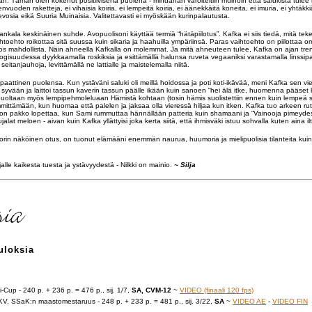
än. Tämän olen kokenut positiivisena puolena - minuahan varoiteltiin muinoin että salukista tulee 
vuoden raketteja, ei vihaisia koiria, ei lempeitä koiria, ei äänekkäitä koneita, ei imuria, ei yhtäkki
evosia eikä Suuria Muinaisia. Valitettavasti ei myöskään kurinpalautusta.
 hankala keskinäinen suhde. Avopuolisoni käyttää termiä “hätäpiilotus”. Kafka ei siis tiedä, mitä t
aihtoehto roikottaa sitä suussa kuin sikaria ja haahuilla ympäriinsä. Paras vaihtoehto on piilottaa o
os mahdollista. Näin ahneella Kafkalla on molemmat. Ja mitä ahneuteen tulee, Kafka on ajan tre
gisuudessa dyykkaamalla roskiksia ja esittämällä halunsa ruveta vegaaniksi varastamalla linssipa
eitanjauhoja, levittämällä ne lattialle ja maistelemalla niitä.
aattinen puolensa. Kun ystäväni saluki oli meillä hoidossa ja poti koti-ikävää, meni Kafka sen vie
syvään ja laittoi tassun kaverin tassun päälle ikään kuin sanoen “hei älä itke, huomenna pääset k
uoltaan myös lempipehmoleluaan Hämistä kohtaan (tosin hämis suolistettiin ennen kuin lempeä s
ämmittämään, kun huomaa että palelen ja jaksaa olla vieressä hiljaa kun itken. Kafka tuo arkeen ru
n on pakko lopettaa, kun Sami rummuttaa hännällään patteria kuin shamaani ja “Vainooja pimeyd
at meloen - aivan kuin Kafka yllättyisi joka kerta siitä, että ihmisväki istuu sohvalla kuten aina ilt
torin näköinen otus, on tuonut elämääni enemmän naurua, huumoria ja mielipuolisia tilanteita kuin 
jalle kaikesta tuesta ja ystävyydestä - Nilkki on mainio.
~ Silja
uloksia
i-Cup - 240 p. + 236 p. = 476 p., sij. 1/7,
SA, CVM-12
~
VIDEO (finaali 120 fps)
V, SSaK:n maastomestaruus - 248 p. + 233 p. = 481 p., sij. 3/22,
SA
~
VIDEO AE
-
VIDEO FIN